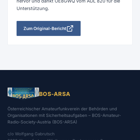
hervor und dankt OE8GWQ vom ADL 820 für die
Unterstützung.
Zum Original-Bericht
BOS-ARSA
Österreichischer Amateurfunkverein der Behörden und
Organisationen mit Sicherheitsaufgaben – BOS-Amateur-
Radio-Society-Austria (BOS-ARSA)
c/o Wolfgang Gabrutsch